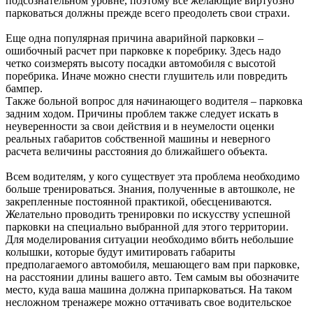
подсознательном уровне, поэтому все желающие виртуозно
парковаться должны прежде всего преодолеть свои страхи.
Еще одна популярная причина аварийной парковки –
ошибочный расчет при парковке к поребрику. Здесь надо
четко соизмерять высоту посадки автомобиля с высотой
поребрика. Иначе можно снести глушитель или повредить
бампер.
Также больной вопрос для начинающего водителя – парковка
задним ходом. Причины проблем также следует искать в
неуверенности за свои действия и в неумелости оценки
реальных габаритов собственной машины и неверного
расчета величины расстояния до ближайшего объекта.
Всем водителям, у кого существует эта проблема необходимо
больше тренироваться. Знания, полученные в автошколе, не
закрепленные постоянной практикой, обесцениваются.
Желательно проводить тренировки по искусству успешной
парковки на специально выбранной для этого территории.
Для моделирования ситуации необходимо вбить небольшие
колышки, которые будут имитировать габариты
предполагаемого автомобиля, мешающего вам при парковке,
на расстоянии длины вашего авто. Тем самым вы обозначите
место, куда ваша машина должна припарковаться. На таком
несложном тренажере можно оттачивать свое водительское